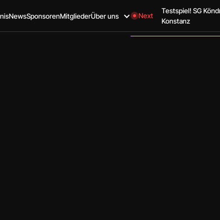
Testspiel! SG Kön
Next
nis
News
Sponsoren
Mitglieder
Über uns
Konstanz