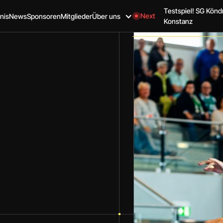
Testspiel! SG Kön
Next
nis
News
Sponsoren
Mitglieder
Über uns
Konstanz