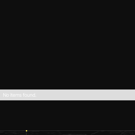
SG Köndringen/Teningen
HS
VS
No items found.