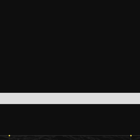
G Konstanz
•
TENINGEN
30.07.2