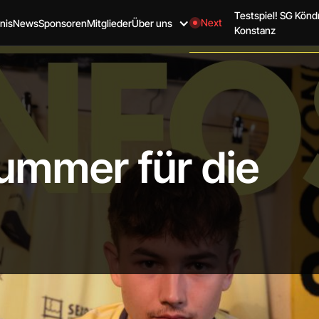
Testspiel! SG Kön
Next
nis
News
Sponsoren
Mitglieder
Über uns
Konstanz
ummer für die