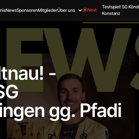
Testspiel! SG Kön
Next
nis
News
Sponsoren
Mitglieder
Über uns
Konstanz
tnau! -
 SG
ngen gg. Pfadi