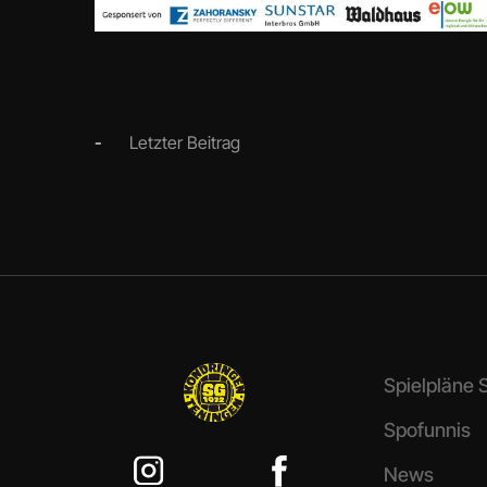
-
Letzter Beitrag
Spielpläne
Spofunnis
News